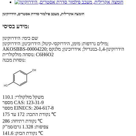
חומצה אקרילית, מעכב פילמור סדרת אסטרים, הידרוקינון
מידע בסיסי:
שם כימי: הידרוקינון
מילים נרדפות: מימן, הידרוקסי-קינול; הידרוכינון; הידרוקינון;
AKOSBBS-00004220; הידרוקינון-1,4-בנזנדיול; אידרוכינון; מלנקס
נוסחה מולקולרית: C6H6O2
נוסחת מבנה:
משקל מולקולרי: 110.1
מספר CAS: 123-31-9
מספר EINECS: 204-617-8
נקודת התכה: 172 עד 175 ℃
נקודת רתיחה: 286 ℃
צפיפות: 1.328 גרם/סמ"ק
נקודת הבזק: 141.6 ℃