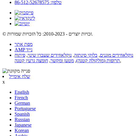
טלפון: 86-512-52678575
© זכויות יוצרים - 2010-2023: כל הזכויות שמורות.
מפת אתר
AMP נייד
נוקלאוזידים מוגנים
,
בלוקי סינתזה
,
נוקלאוזידים שעברו שינוי
,
פיתוח
,
תרופות (מולקולה קטנה)
,
מטען ומקשר
,
חומצה גרעין קטנה
שלח אימייל
x
English
French
German
Portuguese
Spanish
Russian
Japanese
Korean
Arabic