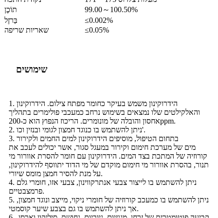
99.00～100.50%
תוֹכֶן
≤0.002%
בַּרזֶל
≤0.05%
שאריות שריפה
שימושים
1. הידרוקינון משמש בעיקר כחומר מפתח צילום. הידרוקינון
והאלקילטים שלו נמצאים בשימוש נרחב כמעכבי פולימרים בתהליך
אחסון והובלה של מונומרים. הריכוז הנפוץ הוא כ-200ppm.
2. ניתן להשתמש בו כנוגד חמצון לגומי ובנזין וכו'.
3. בתחום הטיפול, מוסיפים הידרוקינון למים החמים ולקירור
מים של מערכת חימום וקירור במעגל סגור, אשר יכולים לעכב את
קורוזיה של המתכת בצד המים. הידרוקינון עם חומר להסרת אוורור מי
תנור, בהסרת אוורור מי חימום מוקדם של מי הדוד יתווסף להידרוקינון,
על מנת להסיר חמצן מומס שיורי.
4. ניתן להשתמש בו לייצור צבעי אנתרקווינון, צבעי אזו, חומרי גלם
פרמצבטיים.
5. ניתן להשתמש בו כמעכב קורוזיה של חומרי ניקוי, מייצב ונוגד חמצון,
אך ניתן להשתמש בו גם בצבע שיער קוסמטי.
6. קביעה פוטומטרית של זרחן, מגנזיום, ניוביום, נחושת, סיליקון וארסן.