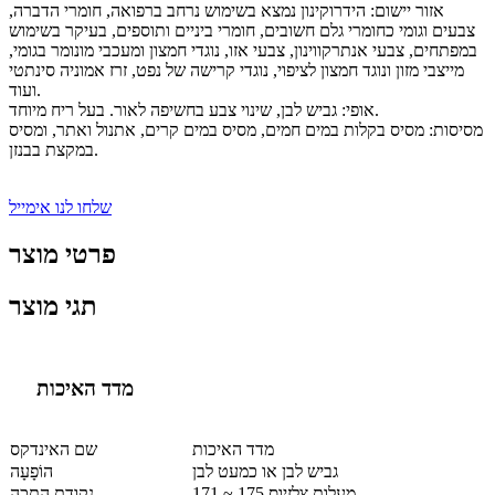
אזור יישום: הידרוקינון נמצא בשימוש נרחב ברפואה, חומרי הדברה,
צבעים וגומי כחומרי גלם חשובים, חומרי ביניים ותוספים, בעיקר בשימוש
במפתחים, צבעי אנתרקווינון, צבעי אזו, נוגדי חמצון ומעכבי מונומר בגומי,
מייצבי מזון ונוגד חמצון לציפוי, נוגדי קרישה של נפט, זרז אמוניה סינתטי
ועוד.
אופי: גביש לבן, שינוי צבע בחשיפה לאור. בעל ריח מיוחד.
מסיסות: מסיס בקלות במים חמים, מסיס במים קרים, אתנול ואתר, ומסיס
במקצת בבנזן.
שלחו לנו אימייל
פרטי מוצר
תגי מוצר
מדד האיכות
מדד האיכות
שם האינדקס
גביש לבן או כמעט לבן
הוֹפָעָה
171 ~ 175 מעלות צלזיוס
נקודת התכה