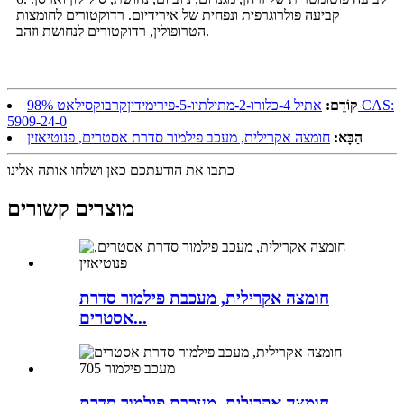
קביעה פולרוגרפית ונפחית של אירידיום. רדוקטורים לחומצות
הטרופולין, רדוקטורים לנחושת וזהב.
קוֹדֵם:
אתיל 4-כלורו-2-מתילתיו-5-פירימידיןקרבוקסילאט 98% CAS:
5909-24-0
הַבָּא:
חומצה אקרילית, מעכב פילמור סדרת אסטרים, פנוטיאזין
כתבו את הודעתכם כאן ושלחו אותה אלינו
מוצרים קשורים
חומצה אקרילית, מעכבת פילמור סדרת
אסטרים...
חומצה אקרילית, מעכבת פילמור סדרת