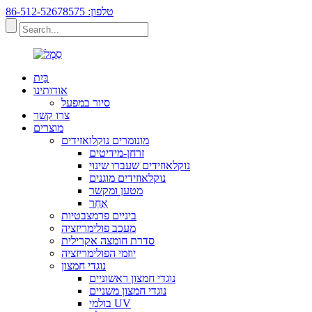
טלפון: 86-512-52678575
בַּיִת
אודותינו
סיור במפעל
צרו קשר
מוצרים
מונומרים נוקלואזידים
זרחן-מידיטים
נוקלאוזידים שעברו שינוי
נוקלאוזידים מוגנים
מטען ומקשר
אַחֵר
ביניים פרמצבטיות
מעכב פולימריזציה
סדרת חומצה אקרילית
יוזמי הפולימריזציה
נוגדי חמצון
נוגדי חמצון ראשוניים
נוגדי חמצון משניים
בולמי UV