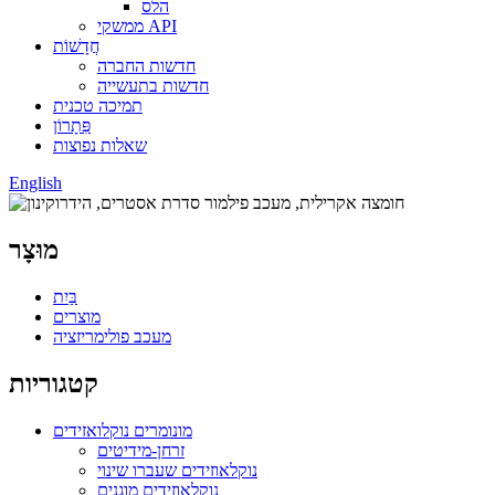
הלס
ממשקי API
חֲדָשׁוֹת
חדשות החברה
חדשות בתעשייה
תמיכה טכנית
פִּתָרוֹן
שאלות נפוצות
English
מוּצָר
בַּיִת
מוצרים
מעכב פולימריזציה
קטגוריות
מונומרים נוקלואזידים
זרחן-מידיטים
נוקלאוזידים שעברו שינוי
נוקלאוזידים מוגנים