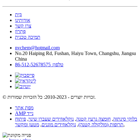
בַּיִת
אודותינו
צרו קשר
פִּתָרוֹן
תמיכה טכנית
nvchem@hotmail.com
No.20 Haiping Rd, Fushan, Haiyu Town, Changshu, Jiangsu
China
טלפון: 86-512-52678575
© זכויות יוצרים - 2010-2023: כל הזכויות שמורות.
מפת אתר
AMP נייד
בלוקי סינתזה
,
חומצה גרעין קטנה
,
נוקלאוזידים שעברו שינוי
,
פיתוח
,
תרופות (מולקולה קטנה)
,
נוקלאוזידים מוגנים
,
מטען ומקשר