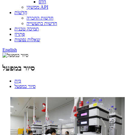
הלס
ממשקי API
חֲדָשׁוֹת
חדשות החברה
חדשות בתעשייה
תמיכה טכנית
פִּתָרוֹן
שאלות נפוצות
English
סיור במפעל
בַּיִת
סיור במפעל