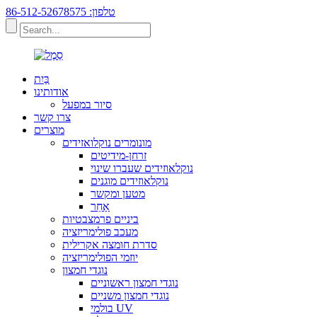
טלפון: 86-512-52678575
בַּיִת
אודותינו
סיור במפעל
צרו קשר
מוצרים
מונומרים נוקלואזידים
זרחן-מידיטים
נוקלאוזידים שעברו שינוי
נוקלאוזידים מוגנים
מטען ומקשר
אַחֵר
ביניים פרמצבטיות
מעכב פולימריזציה
סדרת חומצה אקרילית
יוזמי הפולימריזציה
נוגדי חמצון
נוגדי חמצון ראשוניים
נוגדי חמצון משניים
בולמי UV